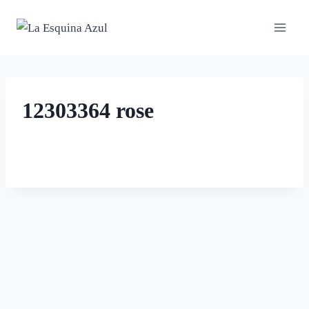
Saltar
al
contenido
12303364 rose