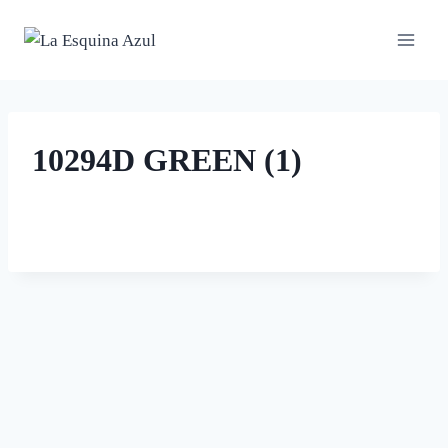
Saltar
al
contenido
10294D GREEN (1)