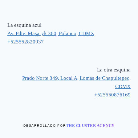
La esquina azul
Av. Pdte. Masaryk 360, Polanco, CDMX
+525552820937
La otra esquina
Prado Norte 349, Local A, Lomas de Chapultepec,
CDMX
+525550876169
THE CLUSTER AGENCY
DESARROLLADO POR